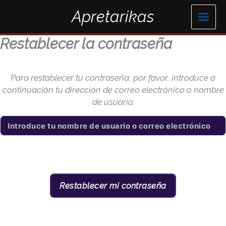
Ir
Apretarikas
al
contenido
Restablecer la contraseña
Para restablecer tu contraseña, por favor, introduce a
continuación tu dirección de correo electrónico o nombre
de usuario.